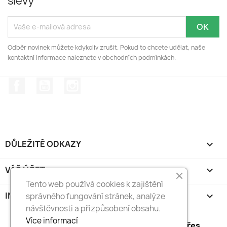
slevy
Odběr novinek můžete kdykoliv zrušit. Pokud to chcete udělat, naše
kontaktní informace naleznete v obchodních podmínkách.
Facebook
YouTube
Instagram
DŮLEŽITÉ ODKAZY

VÁŠ ÚČET

Tento web používá cookies k zajištění
INFORMACE O OBCHODU
keyboard_arrow_down
správného fungování stránek, analýze
návštěvnosti a přizpůsobení obsahu.
Více informací
Bezpečné platby kartou a převodem přes